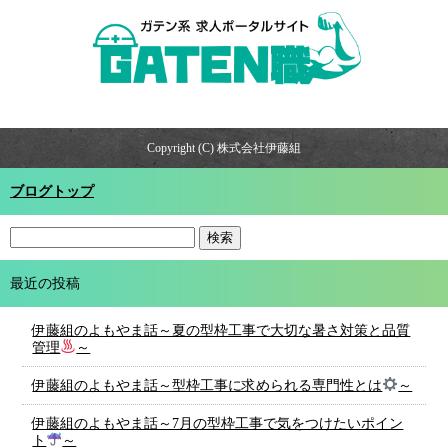
Copyright (C) 株式会社伊藤組
ブログトップ
最近の投稿
伊藤組のよもやま話～夏の型枠工事で大切な暑さ対策と品質
管理
～
伊藤組のよもやま話～型枠工事に求められる専門性とは
～
伊藤組のよもやま話～7月の型枠工事で気をつけたいポイン
ト
～