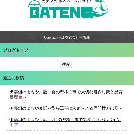
Copyright (C) 株式会社伊藤組
ブログトップ
最近の投稿
伊藤組のよもやま話～夏の型枠工事で大切な暑さ対策と品質
管理
～
伊藤組のよもやま話～型枠工事に求められる専門性とは
～
伊藤組のよもやま話～7月の型枠工事で気をつけたいポイン
ト
～