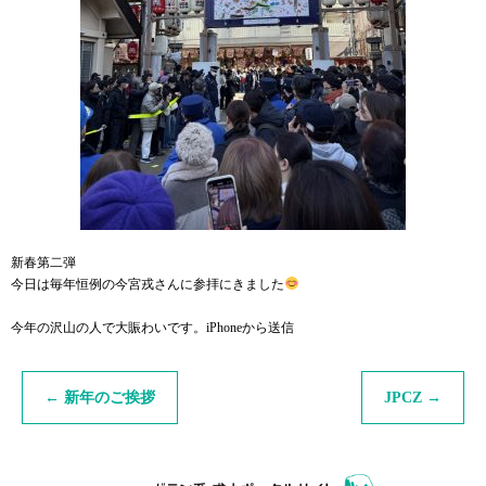
新春第二弾
今日は毎年恒例の今宮戎さんに参拝にきました
今年の沢山の人で大賑わいです。iPhoneから送信
←
新年のご挨拶
JPCZ
→